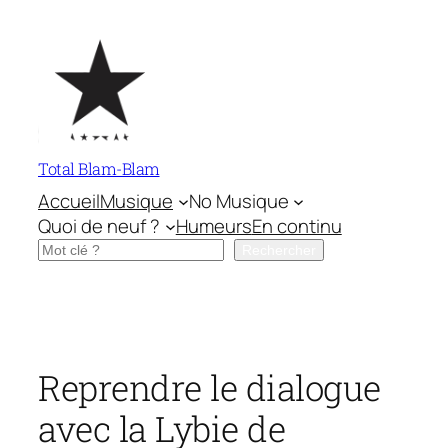
Aller
au
contenu
Total Blam-Blam
Accueil
Musique
No Musique
Quoi de neuf ?
Humeurs
En continu
Rechercher
Rechercher
Reprendre le dialogue
avec la Lybie de