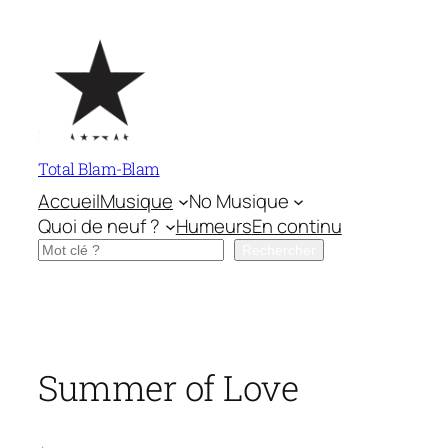
Aller
au
contenu
Total Blam-Blam
Accueil
Musique
No Musique
Quoi de neuf ?
Humeurs
En continu
Rechercher
Rechercher
Summer of Love