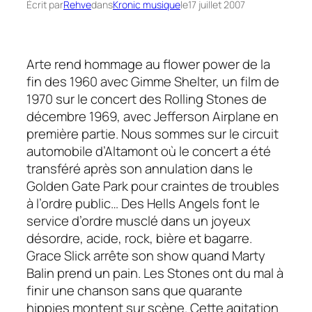
Écrit par
Rehve
dans
Kronic musique
le
17 juillet 2007
Arte rend hommage au
flower power
de la
fin des 1960 avec
Gimme Shelter,
un film de
1970 sur le concert des Rolling Stones de
décembre 1969, avec Jefferson Airplane en
première partie. Nous sommes sur le circuit
automobile d’Altamont où le concert a été
transféré après son annulation dans le
Golden Gate Park pour craintes de troubles
à l’ordre public… Des Hells Angels font le
service d’ordre musclé dans un joyeux
désordre, acide, rock, bière et bagarre.
Grace Slick arrête son show quand Marty
Balin prend un pain. Les Stones ont du mal à
finir une chanson sans que quarante
hippies montent sur scène. Cette agitation