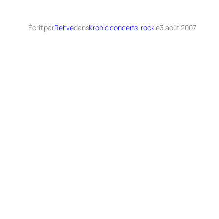
Écrit par
Rehve
dans
Kronic concerts-rock
le
3 août 2007