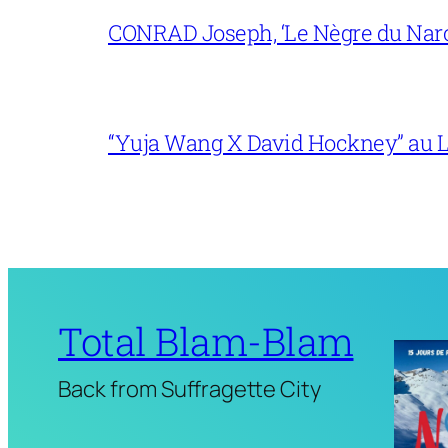
CONRAD Joseph, ‘Le Nègre du Narc
“Yuja Wang X David Hockney” au L
Total Blam-Blam
Back from Suffragette City