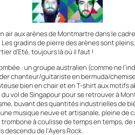
in air aux arènes de Montmartre dans le cadre
. Les gradins de pierre des arènes sont pleins
tier d’Eté
, toujours là où il faut !
tombée : un groupe australien (comme ne l’in
eader chanteur/guitariste en bermuda/chemise 
euse bien en chair et en T-shirt aux motifs a
t du vol de Singapour pour se retrouver à Mo
asme, buvant des quantités industrielles de b
une musique neuve et artisanale, pleine de c
 trombone à coulisse de temps en temps, de
ds
descendu de l’
Ayers Rock.