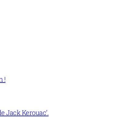
 !
e Jack Kerouac’.