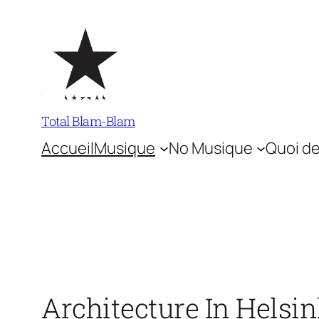
Aller
au
contenu
Total Blam-Blam
Accueil
Musique
No Musique
Quoi de
Architecture In Helsi