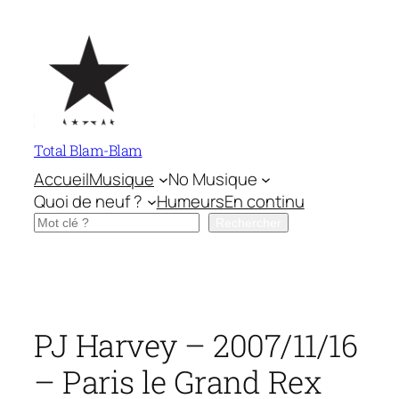
Aller
au
contenu
Total Blam-Blam
Accueil
Musique
No Musique
Quoi de neuf ?
Humeurs
En continu
Rechercher
Rechercher
PJ Harvey – 2007/11/16
– Paris le Grand Rex