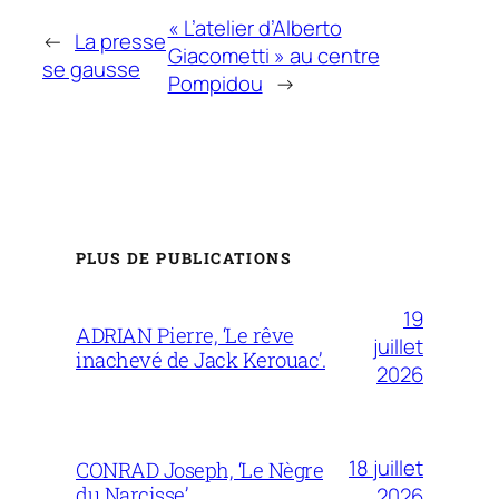
« L’atelier d’Alberto
←
La presse
Giacometti » au centre
se gausse
Pompidou
→
PLUS DE PUBLICATIONS
19
ADRIAN Pierre, ‘Le rêve
juillet
inachevé de Jack Kerouac’.
2026
18 juillet
CONRAD Joseph, ‘Le Nègre
du Narcisse’.
2026