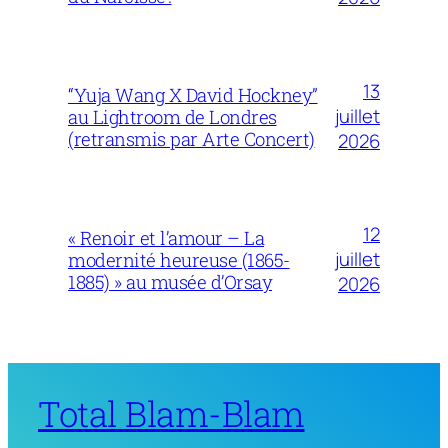
13
“Yuja Wang X David Hockney”
juillet
au Lightroom de Londres
(retransmis par Arte Concert)
2026
12
« Renoir et l’amour – La
juillet
modernité heureuse (1865-
1885) » au musée d’Orsay
2026
Total Blam-Blam