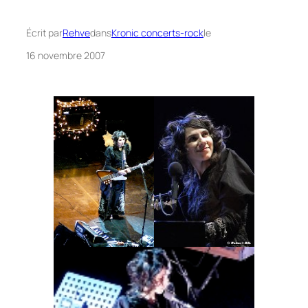
Écrit par
Rehve
dans
Kronic concerts-rock
le
16 novembre 2007