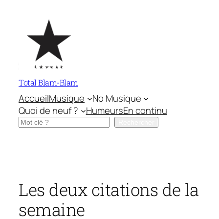
Aller
au
contenu
Total Blam-Blam
Accueil
Musique
No Musique
Quoi de neuf ?
Humeurs
En continu
Rechercher
Rechercher
Les deux citations de la
semaine