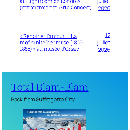
juillet
au Lightroom de Londres
(retransmis par Arte Concert)
2026
12
« Renoir et l’amour – La
juillet
modernité heureuse (1865-
1885) » au musée d’Orsay
2026
Total Blam-Blam
Back from Suffragette City