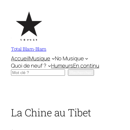
Aller
au
contenu
Total Blam-Blam
Accueil
Musique
No Musique
Quoi de neuf ?
Humeurs
En continu
Rechercher
Rechercher
La Chine au Tibet