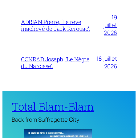
19
ADRIAN Pierre, ‘Le rêve
juillet
inachevé de Jack Kerouac’.
2026
18 juillet
CONRAD Joseph, ‘Le Nègre
du Narcisse’.
2026
Total Blam-Blam
Back from Suffragette City