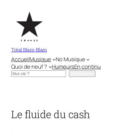
Aller
au
contenu
Total Blam-Blam
Accueil
Musique
No Musique
Quoi de neuf ?
Humeurs
En continu
Rechercher
Rechercher
Le fluide du cash