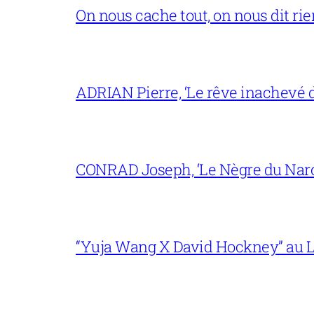
On nous cache tout, on nous dit rien
ADRIAN Pierre, ‘Le rêve inachevé d
CONRAD Joseph, ‘Le Nègre du Narc
“Yuja Wang X David Hockney” au L