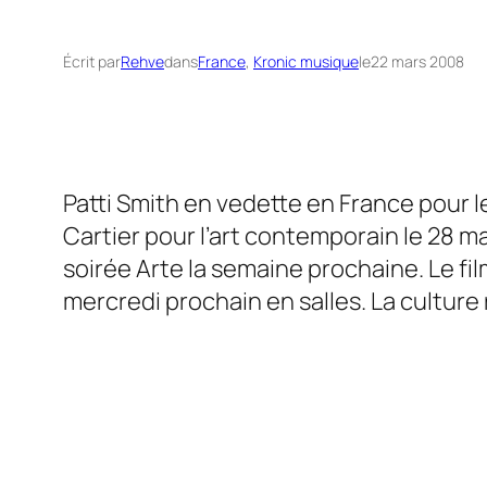
Écrit par
Rehve
dans
France
, 
Kronic musique
le
22 mars 2008
Patti Smith
en vedette en France pour l
Cartier pour l’art contemporain le 28 m
soirée
Arte
la semaine prochaine. Le fil
mercredi prochain en salles. La culture r