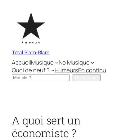
Aller
au
contenu
Total Blam-Blam
Accueil
Musique
No Musique
Quoi de neuf ?
Humeurs
En continu
Rechercher
Rechercher
A quoi sert un
économiste ?