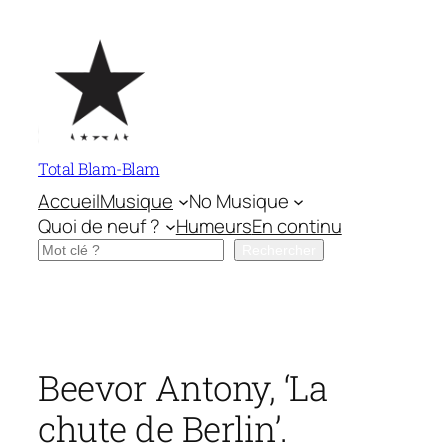
Aller
au
contenu
Total Blam-Blam
Accueil
Musique
No Musique
Quoi de neuf ?
Humeurs
En continu
Rechercher
Rechercher
Beevor Antony, ‘La
chute de Berlin’.