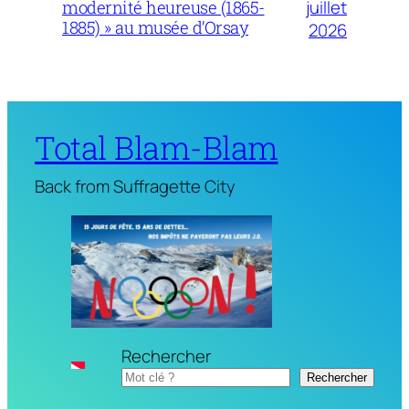
juillet
modernité heureuse (1865-
1885) » au musée d’Orsay
2026
Total Blam-Blam
Back from Suffragette City
Rechercher
Rechercher