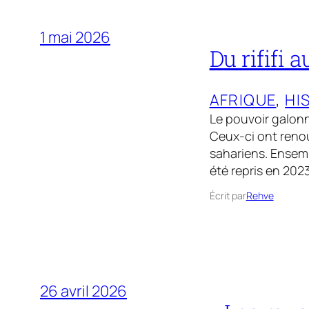
1 mai 2026
Du rififi 
AFRIQUE
, 
HI
Le pouvoir galonn
Ceux-ci ont renou
sahariens. Ensembl
été repris en 2023
Écrit par
Rehve
26 avril 2026