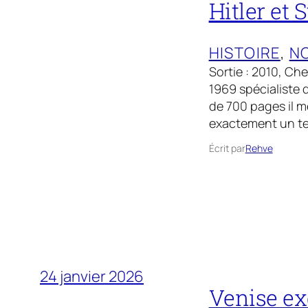
Hitler et S
HISTOIRE
, 
NO
Sortie : 2010, Ch
1969 spécialiste d
de 700 pages il m
exactement un ter
Écrit par
Rehve
24 janvier 2026
Venise ex