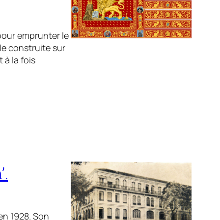
e pour emprunter le
lle construite sur
à la fois
’.
 en 1928. Son