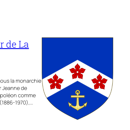
r de La
e sous la monarchie
er Jeanne de
 Napoléon comme
s (1886-1970),…