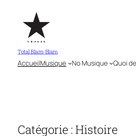
Aller
au
contenu
Total Blam-Blam
Accueil
Musique
No Musique
Quoi de
Catégorie :
Histoire