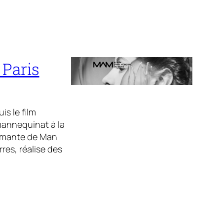
 Paris
s le film
 mannequinat à la
 amante de Man
res, réalise des