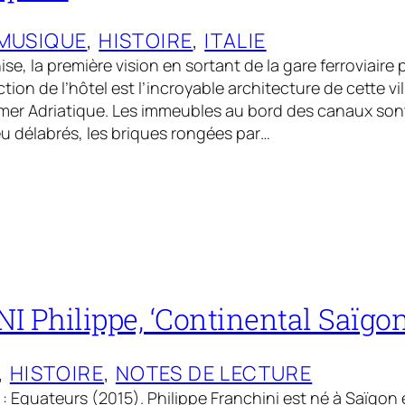
MUSIQUE
, 
HISTOIRE
, 
ITALIE
Venise, la première vision en sortant de la gare ferroviair
tion de l’hôtel est l’incroyable architecture de cette vi
mer Adriatique. Les immeubles au bord des canaux sont 
u délabrés, les briques rongées par…
 Philippe, ‘Continental Saïgon
, 
HISTOIRE
, 
NOTES DE LECTURE
z : Equateurs (2015). Philippe Franchini est né à Saïgon