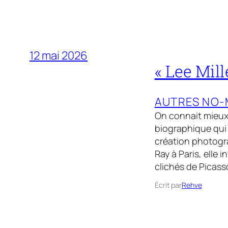
12 mai 2026
« Lee Mil
AUTRES NO-
On connait mieux 
biographique qui 
création photogra
Ray à Paris, elle 
clichés de Picass
Écrit par
Rehve