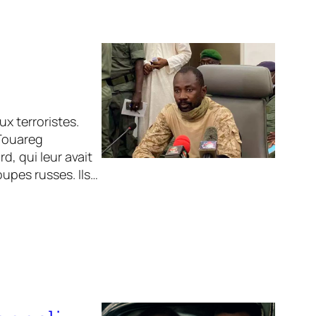
x terroristes.
 Touareg
d, qui leur avait
oupes russes. Ils…