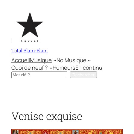
Aller
au
contenu
Total Blam-Blam
Accueil
Musique
No Musique
Quoi de neuf ?
Humeurs
En continu
Rechercher
Rechercher
Venise exquise