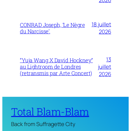
18 juillet
CONRAD Joseph, ‘Le Nègre
du Narcisse’.
2026
13
“Yuja Wang X David Hockney”
juillet
au Lightroom de Londres
(retransmis par Arte Concert)
2026
Total Blam-Blam
Back from Suffragette City