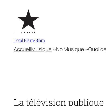
Aller
au
contenu
Total Blam-Blam
Accueil
Musique
No Musique
Quoi de
La télévision publique