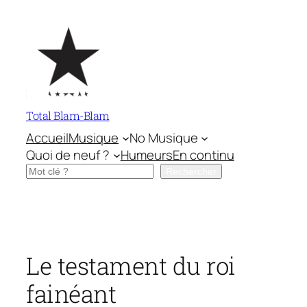
Aller
au
contenu
Total Blam-Blam
Accueil
Musique
No Musique
Quoi de neuf ?
Humeurs
En continu
Rechercher
Rechercher
Le testament du roi
fainéant