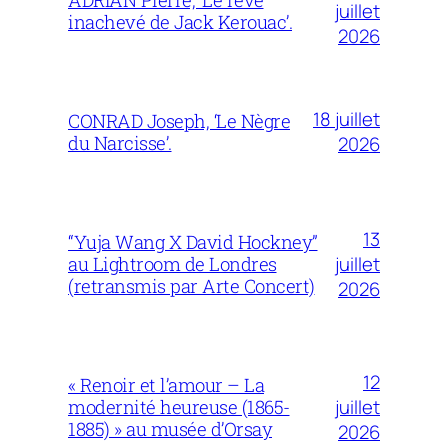
ADRIAN Pierre, ‘Le rêve
juillet
inachevé de Jack Kerouac’.
2026
18 juillet
CONRAD Joseph, ‘Le Nègre
du Narcisse’.
2026
13
“Yuja Wang X David Hockney”
juillet
au Lightroom de Londres
(retransmis par Arte Concert)
2026
12
« Renoir et l’amour – La
juillet
modernité heureuse (1865-
1885) » au musée d’Orsay
2026