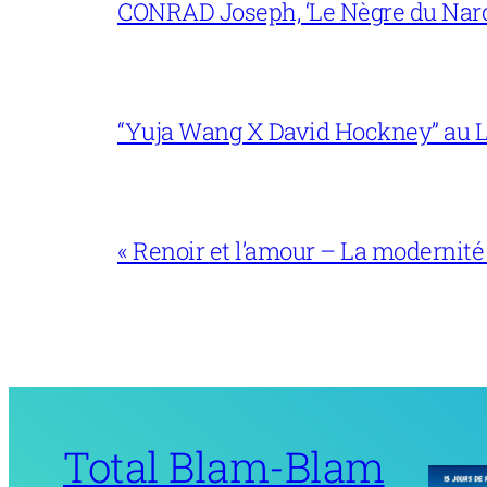
CONRAD Joseph, ‘Le Nègre du Narc
“Yuja Wang X David Hockney” au L
« Renoir et l’amour – La modernité
Total Blam-Blam