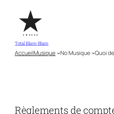
Aller
au
contenu
Total Blam-Blam
Accueil
Musique
No Musique
Quoi de
Règlements de compte 