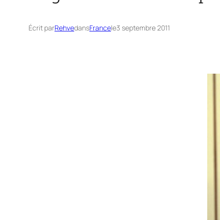
Écrit par
Rehve
dans
France
le
3 septembre 2011