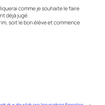
liquerai comme je souhaite le faire
nt déjà jugé.
térim, soit le bon élève et commence
est dur de réduire les niches fiscales
→