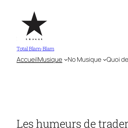
Aller
au
contenu
Total Blam-Blam
Accueil
Musique
No Musique
Quoi de
Les humeurs de trade