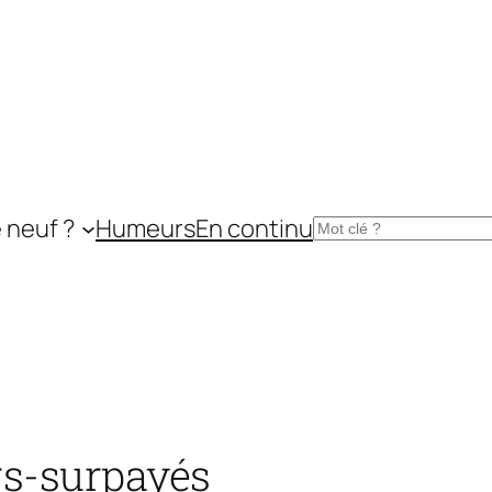
 neuf ?
Humeurs
En continu
Rechercher
rs-surpayés