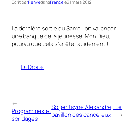
Écrit par
Rehve
dans
France
le
31 mars 2012
La dernière sortie du Sarko : on va lancer
une banque de la jeunesse. Mon Dieu,
pourvu que cela s’arrête rapidement !
La Droite
←
Soljenitsyne Alexandre, ‘Le
Programmes et
pavillon des cancéreux’.
→
sondages