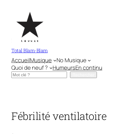
Aller
au
contenu
Total Blam-Blam
Accueil
Musique
No Musique
Quoi de neuf ?
Humeurs
En continu
Rechercher
Rechercher
Fébrilité ventilatoire