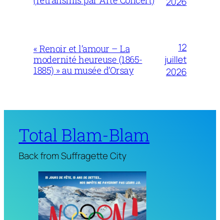
(retransmis par Arte Concert)
2026
12
« Renoir et l’amour – La
juillet
modernité heureuse (1865-
1885) » au musée d’Orsay
2026
Total Blam-Blam
Back from Suffragette City