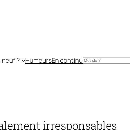
 neuf ?
Humeurs
En continu
Rechercher
alement irresponsables