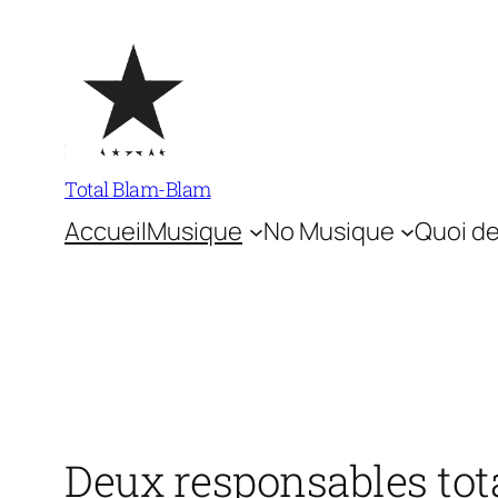
Aller
au
contenu
Total Blam-Blam
Accueil
Musique
No Musique
Quoi de
Deux responsables tot