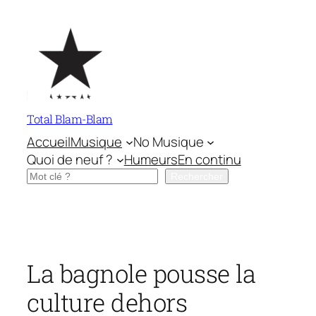
Aller
au
contenu
Total Blam-Blam
Accueil
Musique
No Musique
Quoi de neuf ?
Humeurs
En continu
Rechercher
Rechercher
La bagnole pousse la
culture dehors