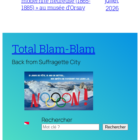
juillet
modernité heureuse (1865-
1885) » au musée d’Orsay
2026
Total Blam-Blam
Back from Suffragette City
Rechercher
Rechercher