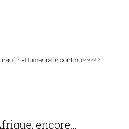
 neuf ?
Humeurs
En continu
Rechercher
Afrique, encore…