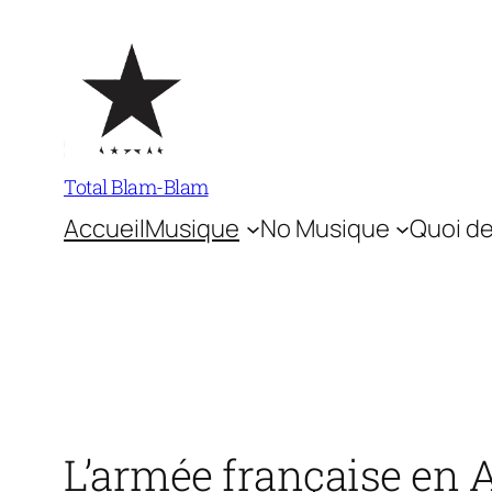
Aller
au
contenu
Total Blam-Blam
Accueil
Musique
No Musique
Quoi de
L’armée française en 