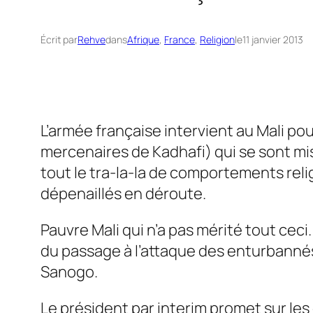
Écrit par
Rehve
dans
Afrique
, 
France
, 
Religion
le
11 janvier 2013
L’armée française intervient au Mali po
mercenaires de Kadhafi) qui se sont mis 
tout le tra-la-la de comportements reli
dépenaillés en déroute.
Pauvre Mali qui n’a pas mérité tout ceci
du passage à l’attaque des enturbannés
Sanogo.
Le président par
interim
promet sur les