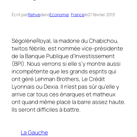
Écrit par
Rehve
dans
Economie
, 
France
le
21 février 2013
SégolèneRoyal, la madone du Chabichou,
twitos fébrile, est nommée vice-présidente
de la
Banque Publique d’Investissement
(BPI).
Nous verrons si elle s’y montre aussi
incompétente que les grands esprits qui
ont géré
Lehman Brothers, Le Crédit
Lyonnais
ou
Dexia.
Il n’est pas sûr qu’elle y
arrive car tous ces énarques et matheux
ont quand même placé la barre assez haute.
Ils seront difficiles à battre.
La Gauche