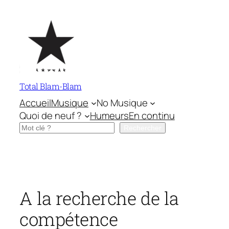
Aller
au
contenu
Total Blam-Blam
Accueil
Musique
No Musique
Quoi de neuf ?
Humeurs
En continu
Rechercher
Rechercher
A la recherche de la
compétence