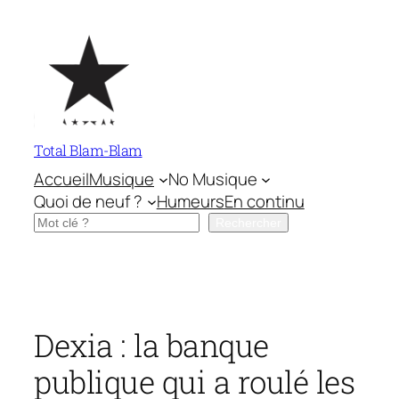
Aller
au
contenu
Total Blam-Blam
Accueil
Musique
No Musique
Quoi de neuf ?
Humeurs
En continu
Rechercher
Rechercher
Dexia : la banque
publique qui a roulé les