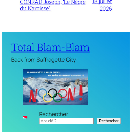
18 juillet
CONRAD Joseph, ‘Le Nègre
du Narcisse’.
2026
Total Blam-Blam
Back from Suffragette City
Rechercher
Rechercher