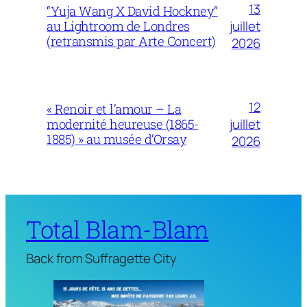
13
“Yuja Wang X David Hockney”
juillet
au Lightroom de Londres
(retransmis par Arte Concert)
2026
12
« Renoir et l’amour – La
juillet
modernité heureuse (1865-
1885) » au musée d’Orsay
2026
Total Blam-Blam
Back from Suffragette City