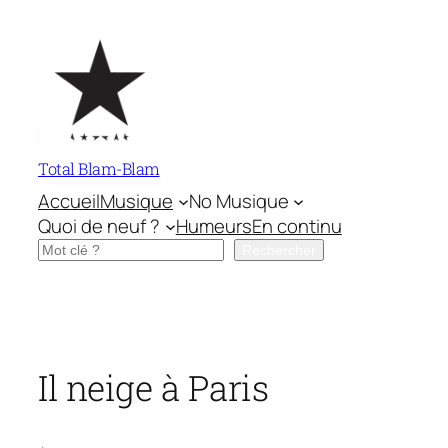
Aller
au
contenu
Total Blam-Blam
Accueil
Musique
No Musique
Quoi de neuf ?
Humeurs
En continu
Rechercher
Rechercher
Il neige à Paris