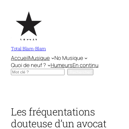
Aller
au
contenu
Total Blam-Blam
Accueil
Musique
No Musique
Quoi de neuf ?
Humeurs
En continu
Rechercher
Rechercher
Les fréquentations
douteuse d’un avocat