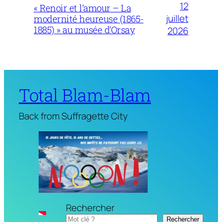
12
« Renoir et l’amour – La
juillet
modernité heureuse (1865-
1885) » au musée d’Orsay
2026
Total Blam-Blam
Back from Suffragette City
Rechercher
Rechercher