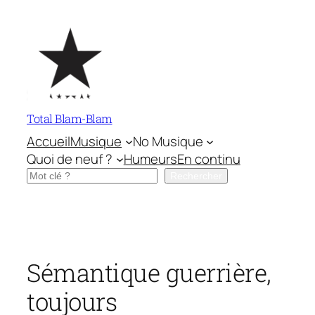
Aller
au
contenu
Total Blam-Blam
Accueil
Musique
No Musique
Quoi de neuf ?
Humeurs
En continu
Rechercher
Rechercher
Sémantique guerrière,
toujours