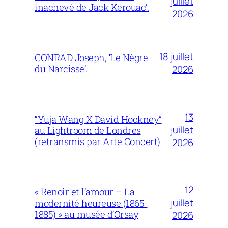
juillet
inachevé de Jack Kerouac’.
2026
18 juillet
CONRAD Joseph, ‘Le Nègre
du Narcisse’.
2026
13
“Yuja Wang X David Hockney”
juillet
au Lightroom de Londres
(retransmis par Arte Concert)
2026
12
« Renoir et l’amour – La
juillet
modernité heureuse (1865-
1885) » au musée d’Orsay
2026