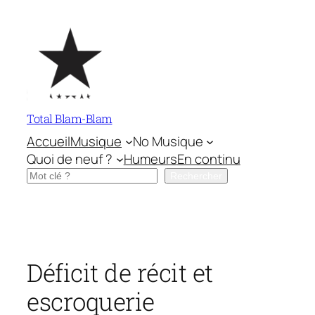
Aller
au
contenu
Total Blam-Blam
Accueil
Musique
No Musique
Quoi de neuf ?
Humeurs
En continu
Rechercher
Rechercher
Déficit de récit et
escroquerie