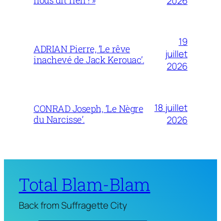
2026
19
ADRIAN Pierre, ‘Le rêve
juillet
inachevé de Jack Kerouac’.
2026
18 juillet
CONRAD Joseph, ‘Le Nègre
du Narcisse’.
2026
Total Blam-Blam
Back from Suffragette City