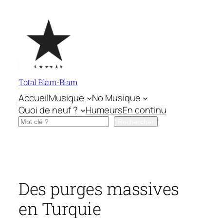
Aller
au
contenu
Total Blam-Blam
Accueil
Musique
No Musique
Quoi de neuf ?
Humeurs
En continu
Rechercher
Rechercher
Des purges massives
en Turquie