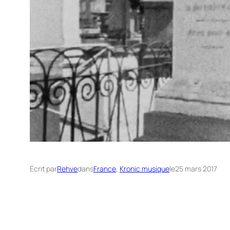
Écrit par
Rehve
dans
France
, 
Kronic musique
le
25 mars 2017