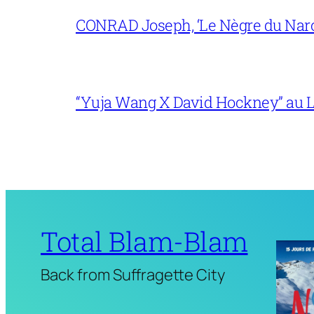
CONRAD Joseph, ‘Le Nègre du Narc
“Yuja Wang X David Hockney” au L
Total Blam-Blam
Back from Suffragette City