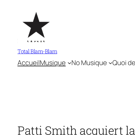
Aller
au
contenu
Total Blam-Blam
Accueil
Musique
No Musique
Quoi de
Patti Smith acquiert 