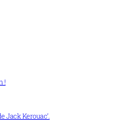
 !
e Jack Kerouac’.