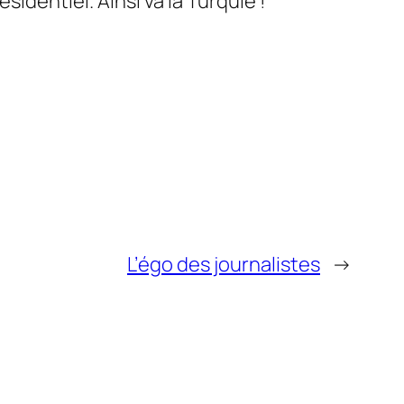
identiel. Ainsi va la Turquie !
L’égo des journalistes
→