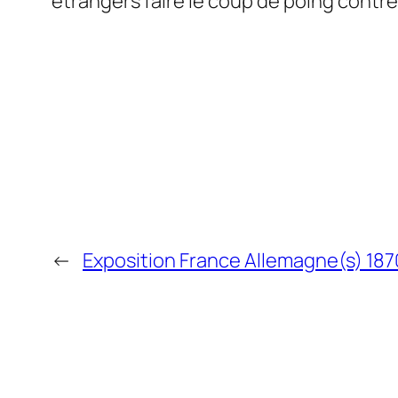
étrangers faire le coup de poing contre 
←
Exposition France Allemagne(s) 187