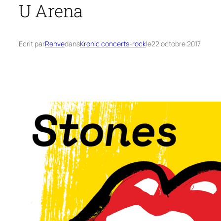
U Arena
Écrit par
Rehve
dans
Kronic concerts-rock
le
22 octobre 2017