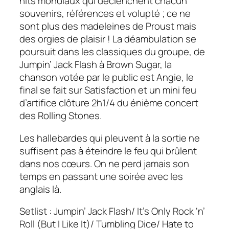
hits mondiaux qui déclenchent chacun
souvenirs, références et volupté ; ce ne
sont plus des madeleines de Proust mais
des orgies de plaisir ! La déambulation se
poursuit dans les classiques du groupe, de
Jumpin’ Jack Flash
à
Brown Sugar,
la
chanson votée par le public est
Angie,
le
final se fait sur
Satisfaction
et un mini feu
d’artifice clôture 2h1/4 du énième concert
des
Rolling Stones.
Les hallebardes qui pleuvent à la sortie ne
suffisent pas à éteindre le feu qui brûlent
dans nos cœurs. On ne perd jamais son
temps en passant une soirée avec les
anglais là.
Setlist : Jumpin’ Jack Flash/ It’s Only Rock ‘n’
Roll (But I Like It)/ Tumbling Dice/ Hate to