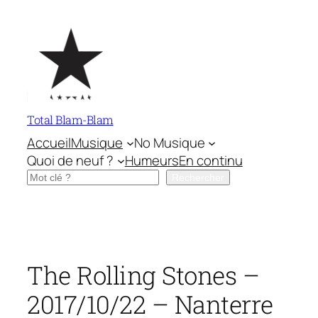
Aller
au
contenu
Total Blam-Blam
Accueil
Musique
No Musique
Quoi de neuf ?
Humeurs
En continu
Rechercher
Rechercher
The Rolling Stones –
2017/10/22 – Nanterre