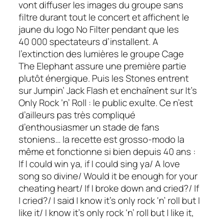
vont diffuser les images du groupe sans
filtre durant tout le concert et affichent le
jaune du logo
No Filter
pendant que les
40 000 spectateurs d’installent. A
l’extinction des lumières le groupe
Cage
The Elephant
assure une première partie
plutôt énergique. Puis les
Stones
entrent
sur
Jumpin’ Jack Flash
et enchaînent sur
It’s
Only Rock ‘n’ Roll
: le public exulte. Ce n’est
d’ailleurs pas très compliqué
d’enthousiasmer un stade de fans
stoniens
… la recette est grosso-modo la
même et fonctionne si bien depuis 40 ans :
If I could win ya, if I could sing ya/ A love
song so divine/ Would it be enough for your
cheating heart/ If I broke down and cried?/ If
I cried?/ I said I know it’s only rock ‘n’ roll but I
like it/ I know it’s only rock ‘n’ roll but I like it,