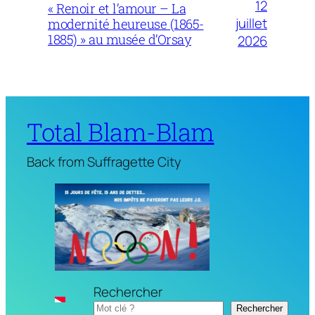
12
« Renoir et l’amour – La
juillet
modernité heureuse (1865-
1885) » au musée d’Orsay
2026
Total Blam-Blam
Back from Suffragette City
Rechercher
Rechercher