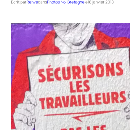
Écrit par
Rehve
dans
Photos No-Bretagne
le
18 janvier 2018