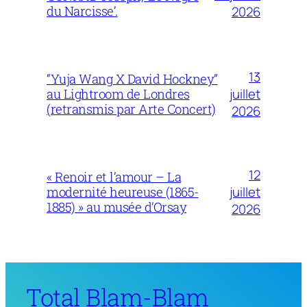
du Narcisse’.
2026
13
“Yuja Wang X David Hockney”
juillet
au Lightroom de Londres
(retransmis par Arte Concert)
2026
12
« Renoir et l’amour – La
juillet
modernité heureuse (1865-
1885) » au musée d’Orsay
2026
Total Blam-Blam