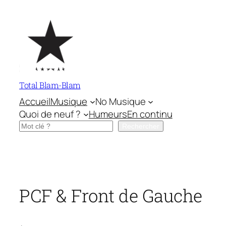
Aller
au
contenu
Total Blam-Blam
Accueil
Musique
No Musique
Quoi de neuf ?
Humeurs
En continu
Rechercher
Rechercher
PCF & Front de Gauche