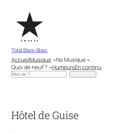
Aller
au
contenu
Total Blam-Blam
Accueil
Musique
No Musique
Quoi de neuf ?
Humeurs
En continu
Rechercher
Rechercher
Hôtel de Guise