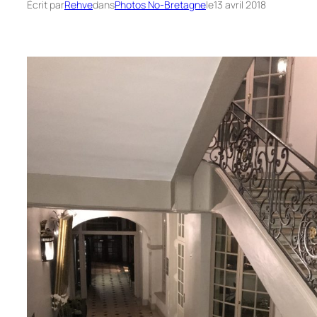
Écrit par
Rehve
dans
Photos No-Bretagne
le
13 avril 2018