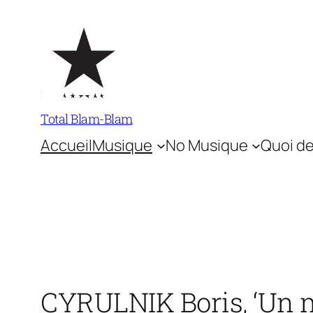
Aller
au
contenu
Total Blam-Blam
Accueil
Musique
No Musique
Quoi de
CYRULNIK Boris, ‘Un m