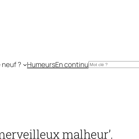
 neuf ?
Humeurs
En continu
Rechercher
erveilleux malheur’.