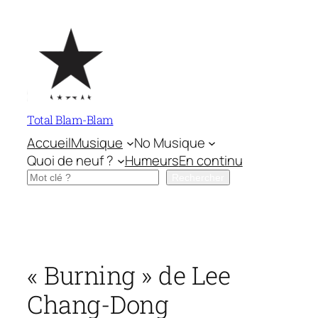
Aller
au
contenu
Total Blam-Blam
Accueil
Musique
No Musique
Quoi de neuf ?
Humeurs
En continu
Rechercher
Rechercher
« Burning » de Lee
Chang-Dong