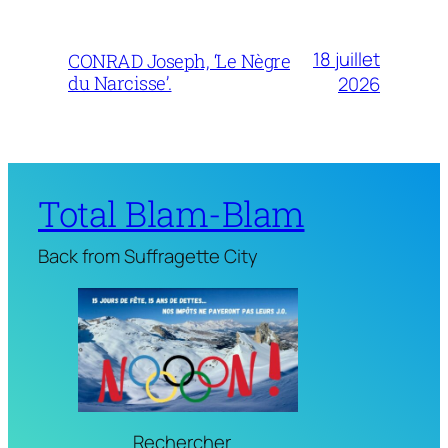
18 juillet
CONRAD Joseph, ‘Le Nègre
du Narcisse’.
2026
Total Blam-Blam
Back from Suffragette City
Rechercher