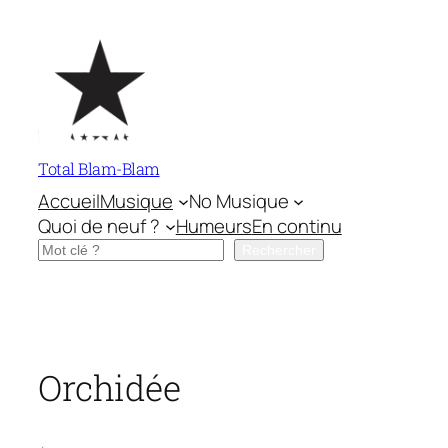
Aller
au
contenu
Total Blam-Blam
Accueil
Musique
No Musique
Quoi de neuf ?
Humeurs
En continu
Rechercher
Rechercher
Orchidée