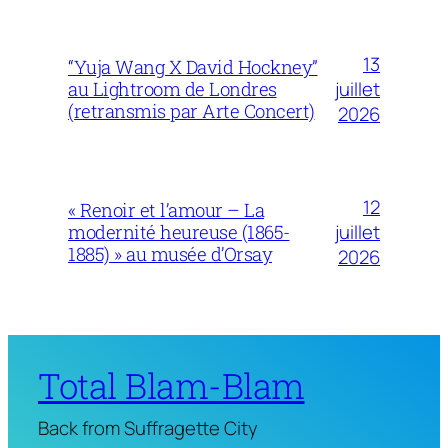
13
“Yuja Wang X David Hockney”
juillet
au Lightroom de Londres
(retransmis par Arte Concert)
2026
12
« Renoir et l’amour – La
juillet
modernité heureuse (1865-
1885) » au musée d’Orsay
2026
Total Blam-Blam
Back from Suffragette City