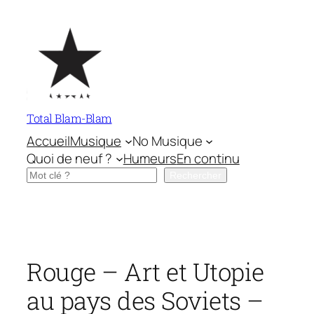
Aller
au
contenu
Total Blam-Blam
Accueil
Musique
No Musique
Quoi de neuf ?
Humeurs
En continu
Rechercher
Rechercher
Rouge – Art et Utopie
au pays des Soviets –