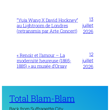
13
“Yuja Wang X David Hockney”
juillet
au Lightroom de Londres
(retransmis par Arte Concert)
2026
12
« Renoir et l’amour – La
juillet
modernité heureuse (1865-
1885) » au musée d’Orsay
2026
Total Blam-Blam
Back from Suffragette City