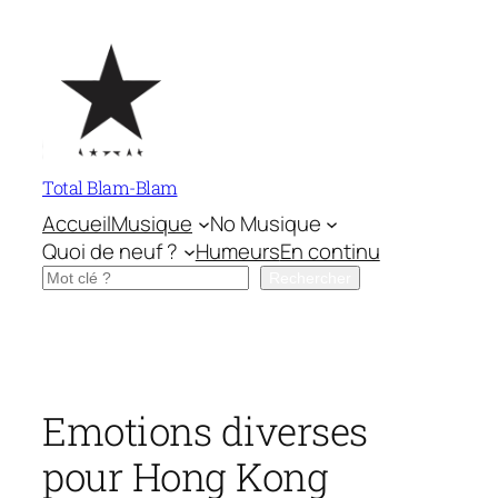
Aller
au
contenu
Total Blam-Blam
Accueil
Musique
No Musique
Quoi de neuf ?
Humeurs
En continu
Rechercher
Rechercher
Emotions diverses
pour Hong Kong