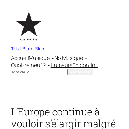
Aller
au
contenu
Total Blam-Blam
Accueil
Musique
No Musique
Quoi de neuf ?
Humeurs
En continu
Rechercher
Rechercher
L’Europe continue à
vouloir s’élargir malgré