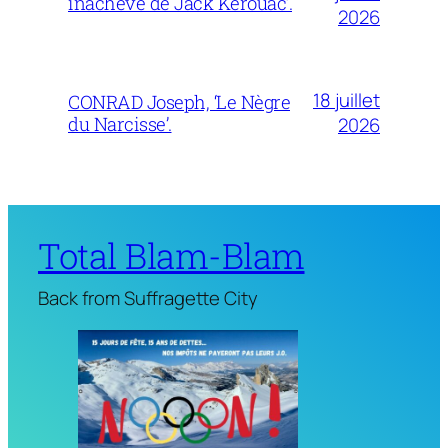
inachevé de Jack Kerouac’.
2026
18 juillet
CONRAD Joseph, ‘Le Nègre
du Narcisse’.
2026
Total Blam-Blam
Back from Suffragette City