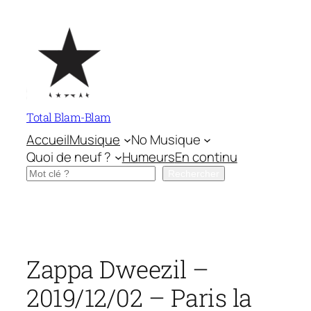
Aller
au
contenu
Total Blam-Blam
Accueil
Musique
No Musique
Quoi de neuf ?
Humeurs
En continu
Rechercher
Rechercher
Zappa Dweezil –
2019/12/02 – Paris la