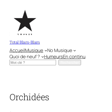
Aller
au
contenu
Total Blam-Blam
Accueil
Musique
No Musique
Quoi de neuf ?
Humeurs
En continu
Rechercher
Rechercher
Orchidées