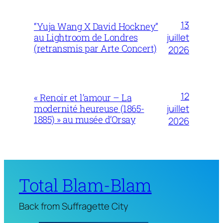
13
“Yuja Wang X David Hockney”
juillet
au Lightroom de Londres
(retransmis par Arte Concert)
2026
12
« Renoir et l’amour – La
juillet
modernité heureuse (1865-
1885) » au musée d’Orsay
2026
Total Blam-Blam
Back from Suffragette City