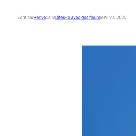
Écrit par
Rehve
dans
Dîtes-le avec des fleurs
le
19 mai 2020