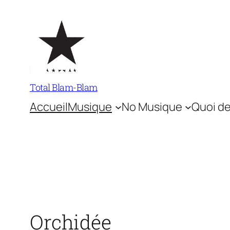
Aller
au
contenu
Total Blam-Blam
Accueil
Musique
No Musique
Quoi de
Orchidée