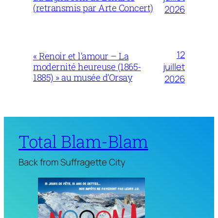
(retransmis par Arte Concert)
2026
12
« Renoir et l’amour – La
juillet
modernité heureuse (1865-
1885) » au musée d’Orsay
2026
Total Blam-Blam
Back from Suffragette City