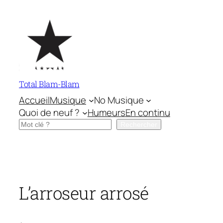
Aller
au
contenu
Total Blam-Blam
Accueil
Musique
No Musique
Quoi de neuf ?
Humeurs
En continu
Rechercher
Rechercher
L’arroseur arrosé