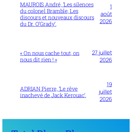
MAUROIS André, ‘Les silences
1
du colonel Bramble, Les
août
discours et nouveaux discours
2026
du Dr. O’Grady’.
27 juillet
« On nous cache tout, on
nous dit rien ! »
2026
19
ADRIAN Pierre, ‘Le rêve
juillet
inachevé de Jack Kerouac’.
2026