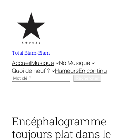
Aller
au
contenu
Total Blam-Blam
Accueil
Musique
No Musique
Quoi de neuf ?
Humeurs
En continu
Rechercher
Rechercher
Encéphalogramme
toujours plat dans le