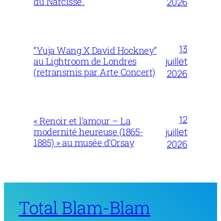
du Narcisse’.
2026
13
“Yuja Wang X David Hockney”
juillet
au Lightroom de Londres
(retransmis par Arte Concert)
2026
12
« Renoir et l’amour – La
juillet
modernité heureuse (1865-
1885) » au musée d’Orsay
2026
Total Blam-Blam