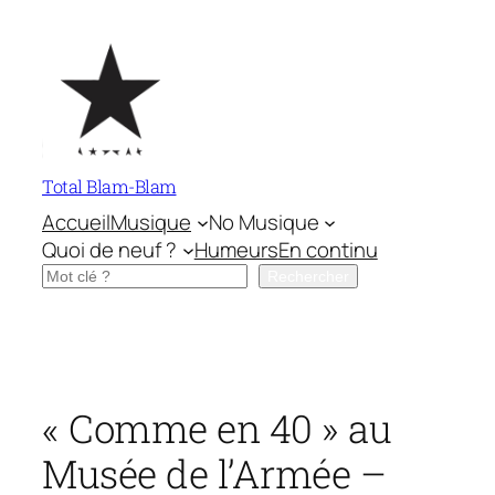
Aller
au
contenu
Total Blam-Blam
Accueil
Musique
No Musique
Quoi de neuf ?
Humeurs
En continu
Rechercher
Rechercher
« Comme en 40 » au
Musée de l’Armée –