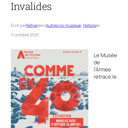
Invalides
Écrit par
Rehve
dans
Autres no-musique
, 
Histoire
le
11 octobre 2020
Le Musée
de
l’Armée
retrace le