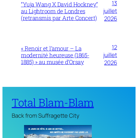
13
“Yuja Wang X David Hockney”
juillet
au Lightroom de Londres
(retransmis par Arte Concert)
2026
12
« Renoir et l’amour – La
juillet
modernité heureuse (1865-
1885) » au musée d’Orsay
2026
Total Blam-Blam
Back from Suffragette City