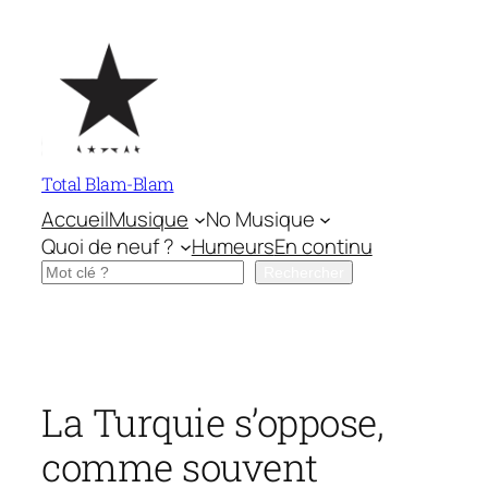
Aller
au
contenu
Total Blam-Blam
Accueil
Musique
No Musique
Quoi de neuf ?
Humeurs
En continu
Rechercher
Rechercher
La Turquie s’oppose,
comme souvent