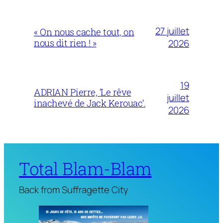
27 juillet
« On nous cache tout, on
nous dit rien ! »
2026
19
ADRIAN Pierre, ‘Le rêve
juillet
inachevé de Jack Kerouac’.
2026
Total Blam-Blam
Back from Suffragette City