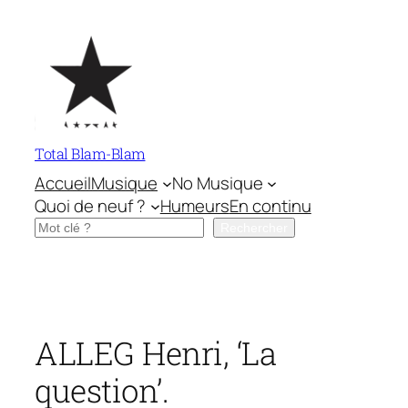
Aller
au
contenu
Total Blam-Blam
Accueil
Musique
No Musique
Quoi de neuf ?
Humeurs
En continu
Rechercher
Rechercher
ALLEG Henri, ‘La
question’.