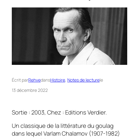
Écrit par
Rehve
dans
Histoire
, 
Notes de lecture
le
13 décembre 2022
Sortie : 2003, Chez : Editions Verdier.
Un classique de la littérature du goulag
dans lequel Varlam Chalamov (1907-1982)