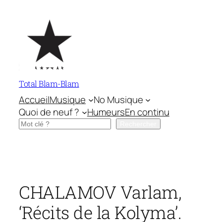
Aller
au
contenu
Total Blam-Blam
Accueil
Musique
No Musique
Quoi de neuf ?
Humeurs
En continu
Rechercher
Rechercher
CHALAMOV Varlam,
‘Récits de la Kolyma’.