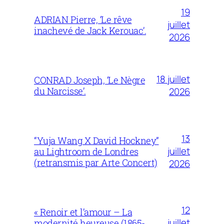
19
ADRIAN Pierre, ‘Le rêve
juillet
inachevé de Jack Kerouac’.
2026
18 juillet
CONRAD Joseph, ‘Le Nègre
du Narcisse’.
2026
13
“Yuja Wang X David Hockney”
juillet
au Lightroom de Londres
(retransmis par Arte Concert)
2026
12
« Renoir et l’amour – La
juillet
modernité heureuse (1865-