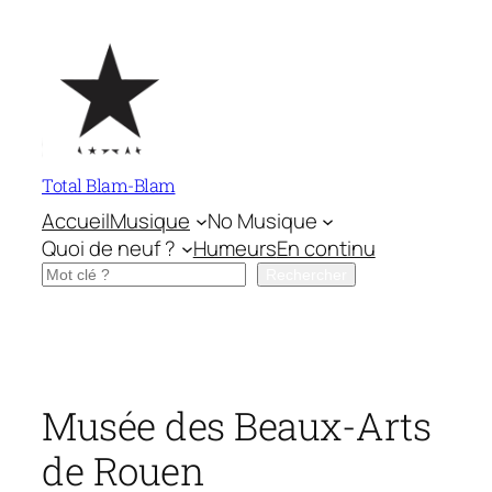
Aller
au
contenu
Total Blam-Blam
Accueil
Musique
No Musique
Quoi de neuf ?
Humeurs
En continu
Rechercher
Rechercher
Musée des Beaux-Arts
de Rouen