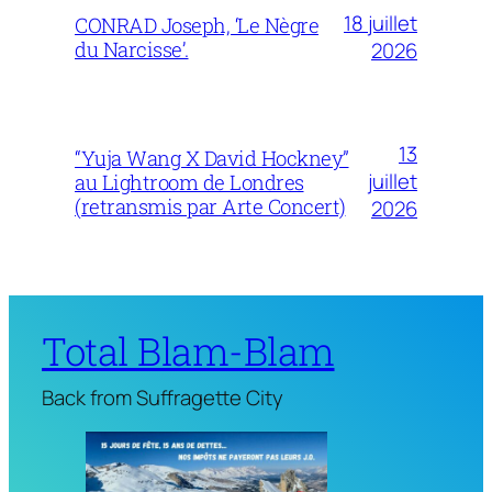
18 juillet
CONRAD Joseph, ‘Le Nègre
du Narcisse’.
2026
13
“Yuja Wang X David Hockney”
juillet
au Lightroom de Londres
(retransmis par Arte Concert)
2026
Total Blam-Blam
Back from Suffragette City