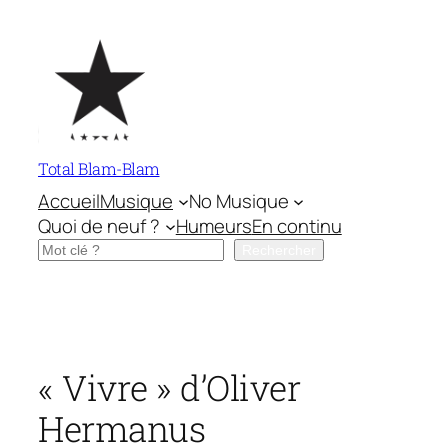
Aller
au
contenu
Total Blam-Blam
Accueil
Musique
No Musique
Quoi de neuf ?
Humeurs
En continu
Rechercher
Rechercher
« Vivre » d’Oliver
Hermanus